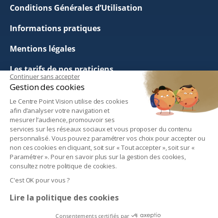
Conditions Générales d’Utilisation
Informations pratiques
Mentions légales
Les tarifs de nos praticiens
Continuer sans accepter
Gestion des cookies
Politique de Confidentialité
Le Centre Point Vision utilise des cookies
Questions Fréquentes
afin d’analyser votre navigation et
mesurer l’audience, promouvoir ses
services sur les réseaux sociaux et vous proposer du contenu
Politique de Gestion des Cookies
personnalisé. Vous pouvez paramétrer vos choix pour accepter ou
non ces cookies en cliquant, soit sur « Tout accepter », soit sur «
Paramétrer ». Pour en savoir plus sur la gestion des cookies,
Suivez-nous :
consultez notre politique de cookies.
C'est OK pour vous ?
Lire la politique des cookies
Consentements certifiés par