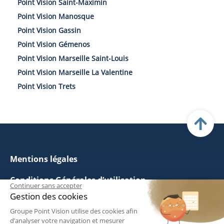
Point Vision Saint-Maximin
Point Vision Manosque
Point Vision Gassin
Point Vision Gémenos
Point Vision Marseille Saint-Louis
Point Vision Marseille La Valentine
Point Vision Trets
Mentions légales
Conditions Générales d’utilisation
Continuer sans accepter
Gestion des cookies
Politique de Gestion des Cookies
Groupe Point Vision utilise des cookies afin
d’analyser votre navigation et mesurer
Politique de Confidentialité