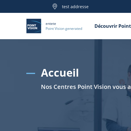
test addresse
entete
Découvrir Point
Point Vision generated
Accueil
Nos Centres Point Vision vous 