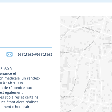
test.test@test.test
 8h30 à
venance et
on médicale, un rendez-
0 à 16h30. Un
in de répondre aux
 est également
es scolaires et certains
ues étant alors réalisés
sement d’honoraire