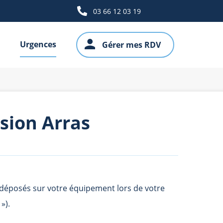
03 66 12 03 19
Urgences
Gérer mes RDV
ision Arras
e déposés sur votre équipement lors de votre
 »).