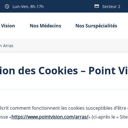
Lun-Ven, 8h-17h
Secteur 2
 Vision
Nos Médecins
Nos Surspécialités
on Arras
ion des Cookies – Point V
 décrit comment fonctionnent les cookies susceptibles d’êtr
esse «
https://www.pointvision.com/arras/
» (ci-après le « Site