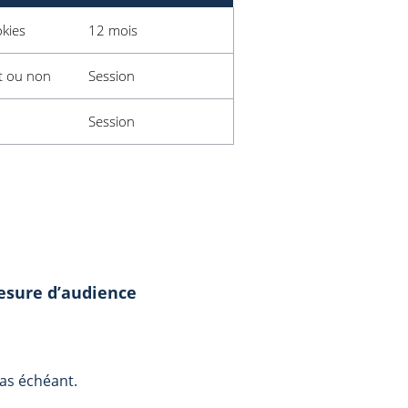
kies
12 mois
pt ou non
Session
Session
mesure d’audience
cas échéant.