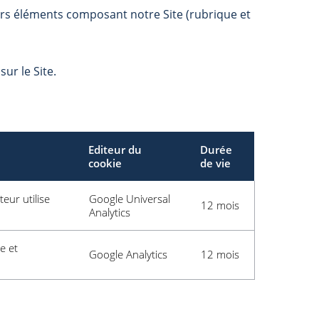
vers éléments composant notre Site (rubrique et
ur le Site.
Editeur du
Durée
cookie
de vie
eur utilise
Google Universal
12 mois
Analytics
e et
Google Analytics
12 mois