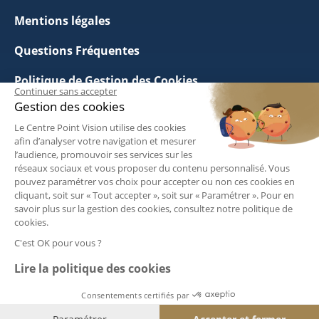
Mentions légales
Questions Fréquentes
Politique de Gestion des Cookies
Continuer sans accepter
Gestion des cookies
Urgences
Le Centre Point Vision utilise des cookies
Conditions Générales d’Utilisation
afin d’analyser votre navigation et mesurer
l’audience, promouvoir ses services sur les
réseaux sociaux et vous proposer du contenu personnalisé. Vous
Politique de Confidentialité
pouvez paramétrer vos choix pour accepter ou non ces cookies en
cliquant, soit sur « Tout accepter », soit sur « Paramétrer ». Pour en
savoir plus sur la gestion des cookies, consultez notre politique de
Suivez-nous :
cookies.
C'est OK pour vous ?
Lire la politique des cookies
Consentements certifiés par
ⓒ 2026 - Groupe Point Vision