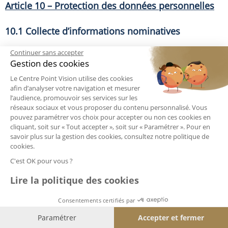
Article 10 – Protection des données personnelles
10.1 Collecte d’informations nominatives
Continuer sans accepter
L’utilisation du Service, offert par le Site, et défini à
Gestion des cookies
l’Article 3 ci-dessus implique nécessairement que
Le Centre Point Vision utilise des cookies
l’Utilisateur communique ses données
afin d’analyser votre navigation et mesurer
l’audience, promouvoir ses services sur les
personnelles, et le cas échéant celles de son
réseaux sociaux et vous proposer du contenu personnalisé. Vous
proche, lorsqu’il prend un rendez-vous pour ce
pouvez paramétrer vos choix pour accepter ou non ces cookies en
cliquant, soit sur « Tout accepter », soit sur « Paramétrer ». Pour en
dernier.
savoir plus sur la gestion des cookies, consultez notre politique de
cookies.
Conformément aux articles 38 à 40 de la loi
C'est OK pour vous ?
numéro 78-17 du 6 janvier 1978, modifiée en 2016,
Lire la politique des cookies
relative à l’informatique, aux fichiers et aux
Consentements certifiés par
libertés, et aux articles 14 à 21 du RGPD,
Paramétrer
Accepter et fermer
l’Utilisateur et le cas échéant son proche, ont la