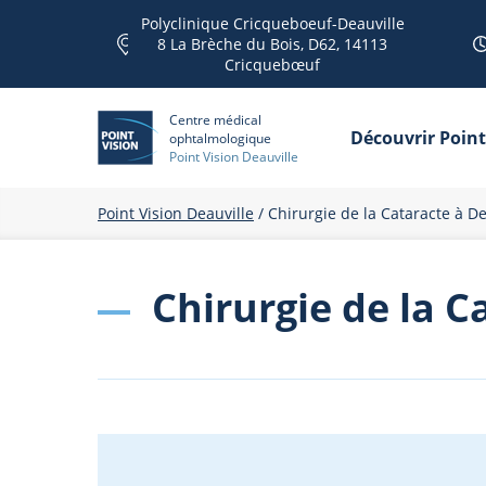
Polyclinique Cricqueboeuf-Deauville
8 La Brèche du Bois, D62, 14113
Cricquebœuf
Centre médical
Découvrir Point
ophtalmologique
Point Vision Deauville
Point Vision Deauville
/
Chirurgie de la Cataracte à De
Chirurgie de la C