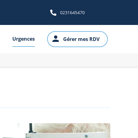
0231645470
Urgences
Gérer mes RDV