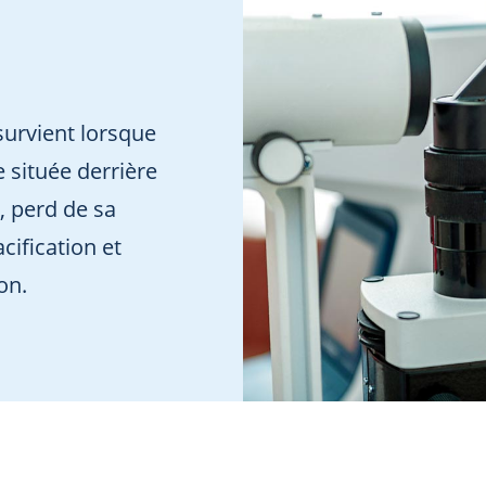
 survient lorsque
ale située derrière
), perd de sa
cification et
on.