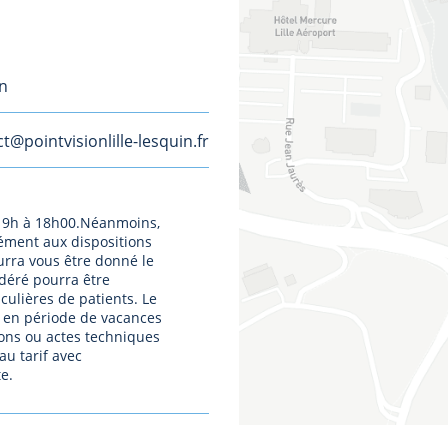
in
t@pointvisionlille-lesquin.fr
de 9h à 18h00.Néanmoins,
ément aux dispositions
urra vous être donné le
éré pourra être
culières de patients. Le
t en période de vacances
tions ou actes techniques
au tarif avec
e.