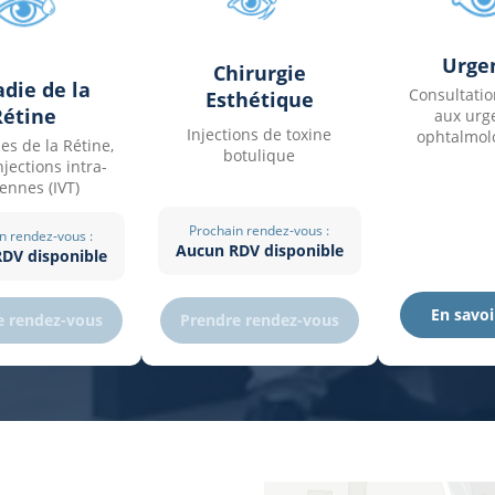
Urge
Chirurgie
die de la
Consultati
Esthétique
Rétine
aux urg
Injections de toxine
ophtalmol
es de la Rétine,
botulique
jections intra-
éennes (IVT)
Prochain rendez-vous :
n rendez-vous :
Aucun RDV disponible
DV disponible
En savoi
Prendre rendez-vous
e rendez-vous