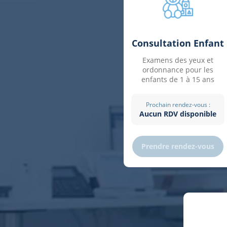
Consultation Enfant
Examens des yeux et
ordonnance pour les
enfants de 1 à 15 ans
Prochain rendez-vous :
Aucun RDV disponible
Prendre rendez-vous