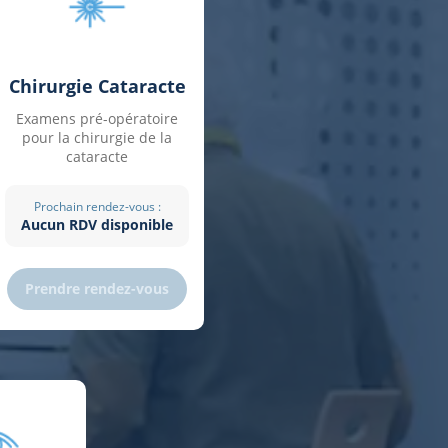
Chirurgie Cataracte
Examens pré-opératoire
pour la chirurgie de la
cataracte
Prochain rendez-vous :
Aucun RDV disponible
Prendre rendez-vous