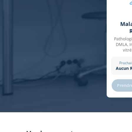
Mala
Pathologi
DMLA, In
vitr
Prochai
Aucun R
Prendr