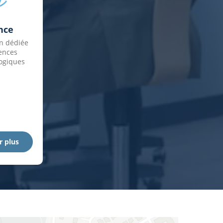
nce
on dédiée
ences
ogiques
r plus