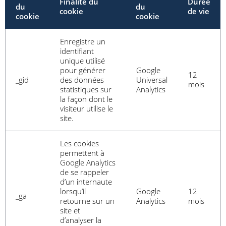
Finalité du
Durée
du
du
cookie
de vie
cookie
cookie
Enregistre un
identifiant
unique utilisé
pour générer
Google
12
_gid
des données
Universal
mois
statistiques sur
Analytics
la façon dont le
visiteur utilise le
site.
Les cookies
permettent à
Google Analytics
de se rappeler
d’un internaute
lorsqu’il
Google
12
_ga
retourne sur un
Analytics
mois
site et
d’analyser la