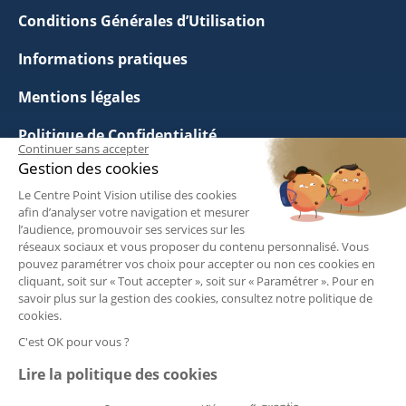
Conditions Générales d’Utilisation
Informations pratiques
Mentions légales
Politique de Confidentialité
Continuer sans accepter
Gestion des cookies
Politique de Gestion des Cookies
Le Centre Point Vision utilise des cookies
Questions Fréquentes
afin d’analyser votre navigation et mesurer
l’audience, promouvoir ses services sur les
réseaux sociaux et vous proposer du contenu personnalisé. Vous
Les tarifs de consultation
pouvez paramétrer vos choix pour accepter ou non ces cookies en
cliquant, soit sur « Tout accepter », soit sur « Paramétrer ». Pour en
savoir plus sur la gestion des cookies, consultez notre politique de
Suivez-nous :
cookies.
C'est OK pour vous ?
Lire la politique des cookies