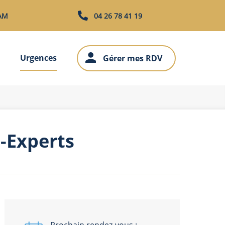
TAM
04 26 78 41 19
Urgences
Gérer mes RDV
e-Experts