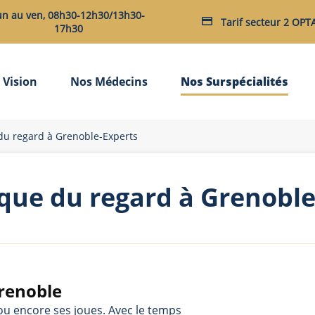
un au ven, 08h30-12h30/13h30-
Tarif secteur 2 OP
17h30
 Vision
Nos Médecins
Nos Surspécialités
du regard à Grenoble-Experts
ique du regard à Grenobl
Grenoble
ou encore ses joues. Avec le temps