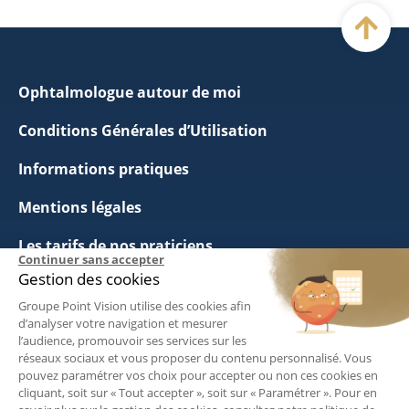
Ophtalmologue autour de moi
Conditions Générales d’Utilisation
Informations pratiques
Mentions légales
Les tarifs de nos praticiens
Continuer sans accepter
Gestion des cookies
Politique de Confidentialité
Groupe Point Vision utilise des cookies afin
Questions Fréquentes
d’analyser votre navigation et mesurer
l’audience, promouvoir ses services sur les
réseaux sociaux et vous proposer du contenu personnalisé. Vous
Politique de Gestion des Cookies
pouvez paramétrer vos choix pour accepter ou non ces cookies en
cliquant, soit sur « Tout accepter », soit sur « Paramétrer ». Pour en