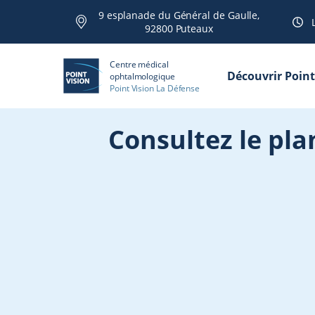
9 esplanade du Général de Gaulle,
92800 Puteaux
Centre médical
Découvrir Point
ophtalmologique
Point Vision La Défense
Consultez le pla