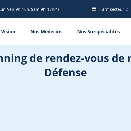
Lun-Ven 9h-18h, Sam 9h-17h(*)
Tarif secteur 2
 Vision
Nos Médecins
Nos Surspécialités
nning de rendez-vous de 
Défense