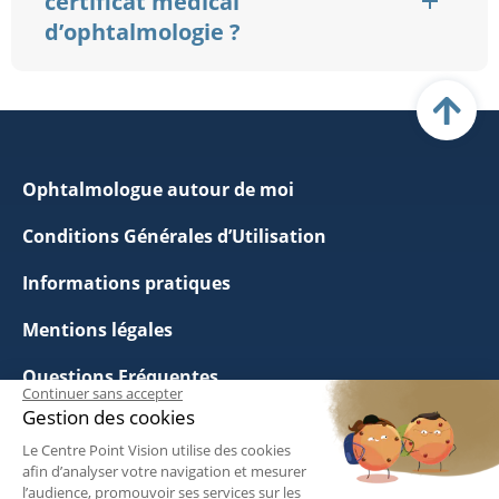
certificat médical
d’ophtalmologie ?
Ophtalmologue autour de moi
Conditions Générales d’Utilisation
Informations pratiques
Mentions légales
Questions Fréquentes
Continuer sans accepter
Gestion des cookies
Politique de Confidentialité
Le Centre Point Vision utilise des cookies
Les tarifs de nos praticiens
afin d’analyser votre navigation et mesurer
l’audience, promouvoir ses services sur les