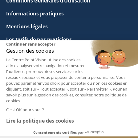
Conditions Générales d’Utilisation
Informations pratiques
Mentions légales
Les tarifs de nos praticiens
Continuer sans accepter
Gestion des cookies
Politique de Confidentialité
Le Centre Point Vision utilise des cookies
Questions Fréquentes
afin d’analyser votre navigation et mesurer
l’audience, promouvoir ses services sur les
réseaux sociaux et vous proposer du contenu personnalisé. Vous
Politique de Gestion des Cookies
pouvez paramétrer vos choix pour accepter ou non ces cookies en
cliquant, soit sur « Tout accepter », soit sur « Paramétrer ». Pour en
savoir plus sur la gestion des cookies, consultez notre politique de
Suivez-nous :
cookies.
C'est OK pour vous ?
Lire la politique des cookies
Consentements certifiés par