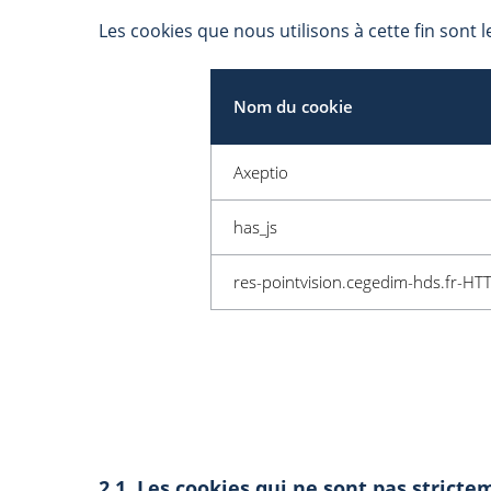
Les cookies que nous utilisons à cette fin sont l
Nom du cookie
Axeptio
has_js
res-pointvision.cegedim-hds.fr-HT
2.1 Les cookies qui ne sont pas stricte