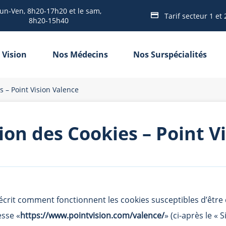
un-Ven, 8h20-17h20 et le sam,
Tarif secteur 1 et 
8h20-15h40
 Vision
Nos Médecins
Nos Surspécialités
s – Point Vision Valence
ion des Cookies – Point V
 décrit comment fonctionnent les cookies susceptibles d’êtr
esse «
https://www.pointvision.com/valence/
» (ci-après le « Si