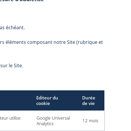
cas échéant.
vers éléments composant notre Site (rubrique et
ur le Site.
Editeur du
Durée
cookie
de vie
eur utilise
Google Universal
12 mois
Analytics