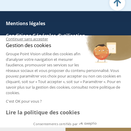
Providence
17 Avenue de la
Prendre rendez-vous
Providence, 92160
Mentions légales
Antony
01 74 74 49 10
Conditions Générales d’utilisation
Continuer sans accepter
Gestion des cookies
Politique de Gestion des Cookies
Point Vision Arles
Groupe Point Vision utilise des cookies afin
d’analyser votre navigation et mesurer
Politique de Confidentialité
3 Avenue Victor Hugo,
l’audience, promouvoir ses services sur les
Résidence Les jardins
réseaux sociaux et vous proposer du contenu personnalisé. Vous
Questions fréquentes
Prendre rendez-vous
pouvez paramétrer vos choix pour accepter ou non ces cookies en
des Alyscamps 13200
cliquant, soit sur « Tout accepter », soit sur « Paramétrer ». Pour en
Arles
savoir plus sur la gestion des cookies, consultez notre politique de
Suivez-nous :
04 90 93 70 59
cookies.
C'est OK pour vous ?
Lire la politique des cookies
Point Vision Arras
42 rue Gambetta 62000
Consentements certifiés par
Prendre rendez-vous
Arras