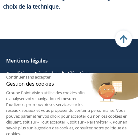
choix de la technique.
Mentions légales
Conditions Générales d’utilisation
Continuer sans accepter
Gestion des cookies
Politique de Gestion des Cookies
Groupe Point Vision utilise des cookies afin
d’analyser votre navigation et mesurer
Politique de Confidentialité
l’audience, promouvoir ses services sur les
réseaux sociaux et vous proposer du contenu personnalisé. Vous
Questions fréquentes
pouvez paramétrer vos choix pour accepter ou non ces cookies en
cliquant, soit sur « Tout accepter », soit sur « Paramétrer ». Pour en
savoir plus sur la gestion des cookies, consultez notre politique de
Suivez-nous :
cookies.