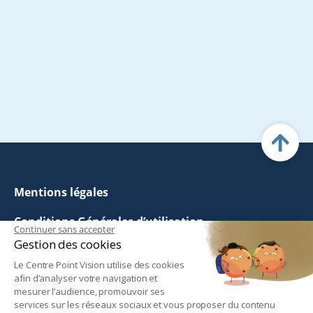
Mentions légales
Conditions Générales d’utilisation
Continuer sans accepter
Gestion des cookies
Politique de Gestion des Cookies
Le Centre Point Vision utilise des cookies
afin d’analyser votre navigation et
Politique de Confidentialité
mesurer l’audience, promouvoir ses
services sur les réseaux sociaux et vous proposer du contenu
Questions fréquentes