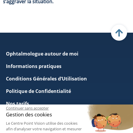
s’aggraver la situation.
Ophtalmologue autour de moi
Informations pratiques
Conditions Générales d’Utilisation
Politique de Confidentialité
Nos tarifs
Continuer sans accepter
Gestion des cookies
Mentions légales
Le Centre Point Vision utilise des cookies
Politique de Gestion des Cookies
afin d’analyser votre navigation et mesurer