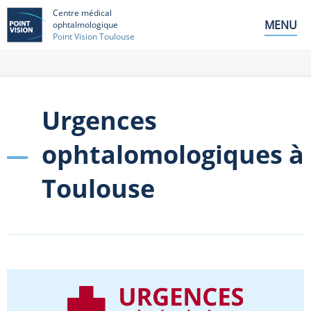
Centre médical
MENU
ophtalmologique
Point Vision Toulouse
Urgences
ophtalomologiques à
Toulouse