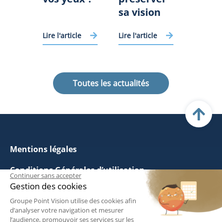
sa vision
Lire l'article
Lire l'article
Toutes les actualités
Mentions légales
Conditions Générales d’utilisation
Continuer sans accepter
Gestion des cookies
Politique de Gestion des Cookies
Groupe Point Vision utilise des cookies afin
d’analyser votre navigation et mesurer
Politique de Confidentialité
l’audience, promouvoir ses services sur les