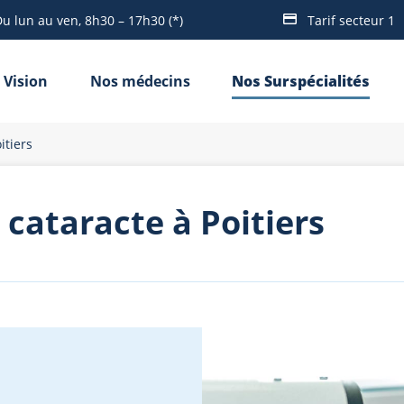
u lun au ven, 8h30 – 17h30 (*)
Tarif secteur 1
 Vision
Nos médecins
Nos Surspécialités
itiers
a cataracte à Poitiers