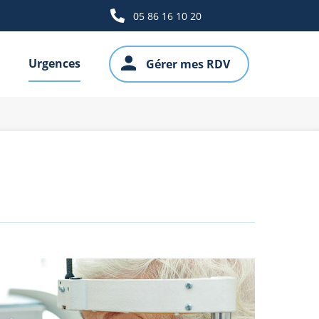
05 86 16 10 20
Urgences
Gérer mes RDV