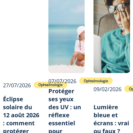
07/07/2026
Ophtalmologie
27/07/2026
Ophtalmologie
09/02/2026
Op
Protéger
Éclipse
ses yeux
solaire du
des UV : un
Lumière
12 août 2026
réflexe
bleue et
: comment
essentiel
écrans : vrai
protéger
pour
ou faux ?